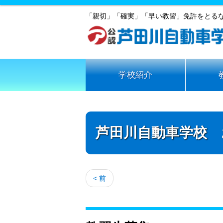
「親切」「確実」「早い教習」免許をとる
学校紹介
芦田川自動車学校 
< 前