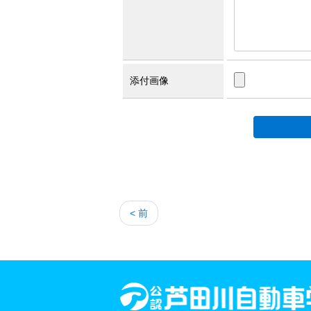
添付画像
< 前