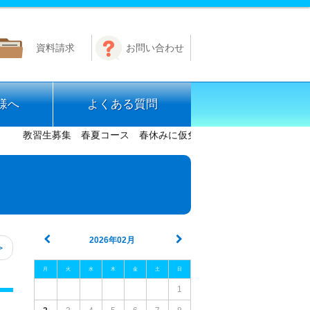
資料請求
お問い合わせ
様へ
よくある質問
教習生募集 春夏コース 春休みに仮免許取得夏休みに残りの教習 ノ
2026年02月
>
月
火
水
木
金
土
日
1