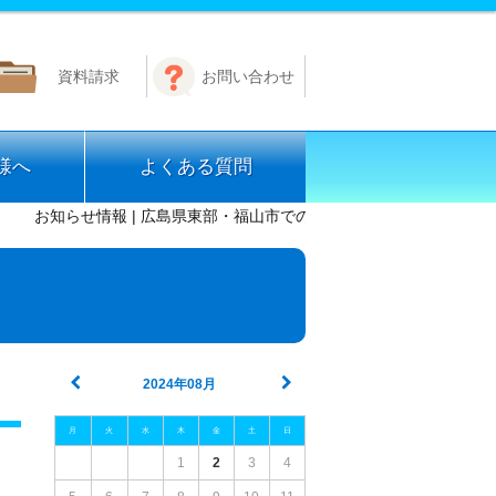
資料請求
お問い合わせ
様へ
よくある質問
お知らせ情報 | 広島県東部・福山市での免許取得なら公認 芦田川自動
2024年08月
月
火
水
木
金
土
日
1
2
3
4