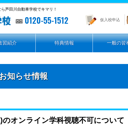
なら芦田川自動車学校でキマリ！
0120-55-1512
仮入校申込
教習紹介
特典情報
一般の皆
お知らせ情報
(木)のオンライン学科視聴不可について