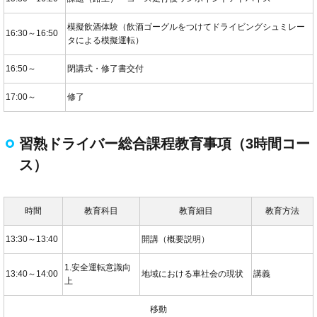
模擬飲酒体験（飲酒ゴーグルをつけてドライビングシュミレー
16:30～16:50
タによる模擬運転）
16:50～
閉講式・修了書交付
17:00～
修了
習熟ドライバー総合課程教育事項（3時間コー
ス）
時間
教育科目
教育細目
教育方法
13:30～13:40
開講（概要説明）
1.安全運転意識向
13:40～14:00
地域における車社会の現状
講義
上
移動