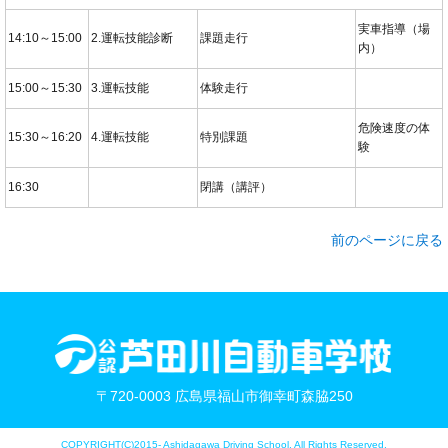
実車指導（場
14:10～15:00
2.運転技能診断
課題走行
内）
15:00～15:30
3.運転技能
体験走行
危険速度の体
15:30～16:20
4.運転技能
特別課題
験
16:30
閉講（講評）
前のページに戻る
〒720-0003 広島県福山市御幸町森脇250
COPYRIGHT(C)2015- Ashidagawa Driving School. All Rights Reserved.