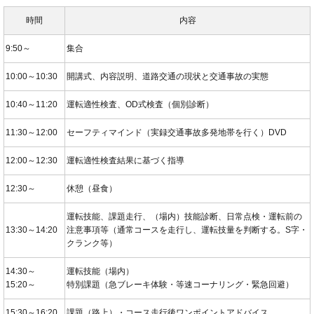
時間
内容
9:50～
集合
10:00～10:30
開講式、内容説明、道路交通の現状と交通事故の実態
10:40～11:20
運転適性検査、OD式検査（個別診断）
11:30～12:00
セーフティマインド（実録交通事故多発地帯を行く）DVD
12:00～12:30
運転適性検査結果に基づく指導
12:30～
休憩（昼食）
運転技能、課題走行、（場内）技能診断、日常点検・運転前の
13:30～14:20
注意事項等（通常コースを走行し、運転技量を判断する。S字・
クランク等）
14:30～
運転技能（場内）
15:20～
特別課題（急ブレーキ体験・等速コーナリング・緊急回避）
15:30～16:20
課題（路上）・コース走行後ワンポイントアドバイス