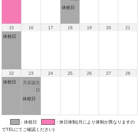
休校日
15
16
17
18
19
20
21
休校日
22
23
24
25
26
27
28
休校日
天皇誕生
日
休校日
：休校日
：休日体制(月により体制が異なりますの
でTELにてご確認ください)