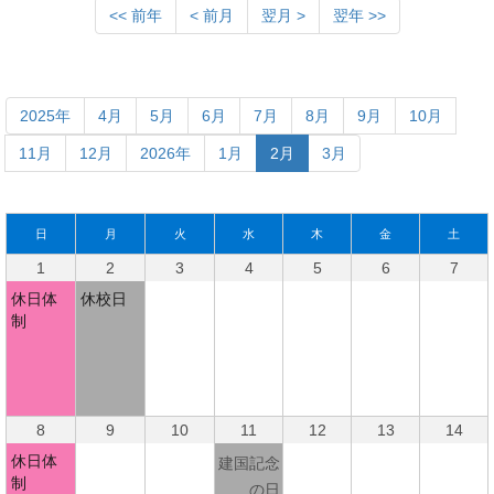
<< 前年
< 前月
翌月 >
翌年 >>
2025年
4月
5月
6月
7月
8月
9月
10月
11月
12月
2026年
1月
2月
3月
日
月
火
水
木
金
土
1
2
3
4
5
6
7
休日体
休校日
制
8
9
10
11
12
13
14
休日体
建国記念
制
の日