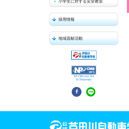
小学生に対する安全教室
採用情報
地域貢献活動
NP-CMS ver5.184
by Netprompt