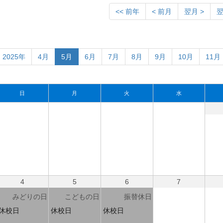
<< 前年
< 前月
翌月 >
翌
2025年
4月
5月
6月
7月
8月
9月
10月
11月
日
月
火
水
4
5
6
7
みどりの日
こどもの日
振替休日
休校日
休校日
休校日