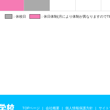
：休校日
：休日体制(月により体制が異なりますのでT
TOPページ
会社概要
個人情報保護方針
サイト