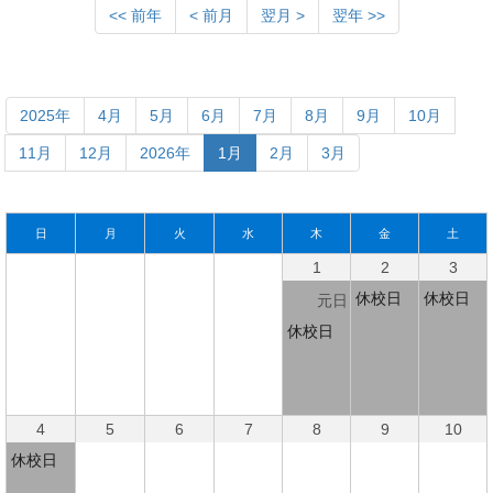
<< 前年
< 前月
翌月 >
翌年 >>
2025年
4月
5月
6月
7月
8月
9月
10月
11月
12月
2026年
1月
2月
3月
日
月
火
水
木
金
土
1
2
3
休校日
休校日
元日
休校日
4
5
6
7
8
9
10
休校日