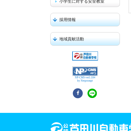
小学生に対する安全教室
採用情報
地域貢献活動
NP-CMS ver5.184
by Netprompt