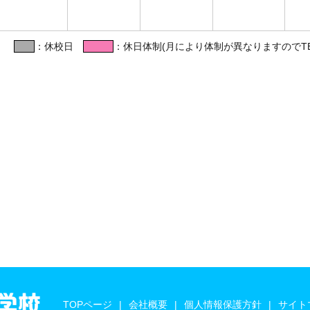
：休校日
：休日体制(月により体制が異なりますのでT
TOPページ
会社概要
個人情報保護方針
サイト