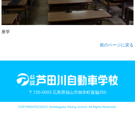
座学
前のページに戻る
〒720-0003 広島県福山市御幸町森脇250
COPYRIGHT(C)2015- Ashidagawa Driving School. All Rights Reserved.