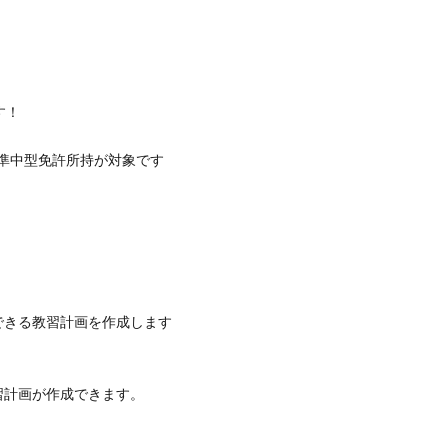
す！
、準中型免許所持が対象です
できる教習計画を作成します
習計画が作成できます。