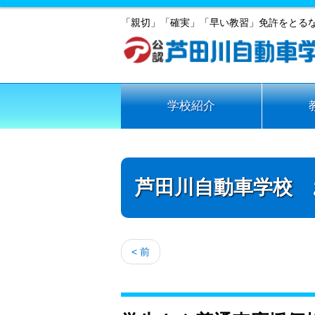
「親切」「確実」「早い教習」免許をとる
学校紹介
芦田川自動車学校 
< 前