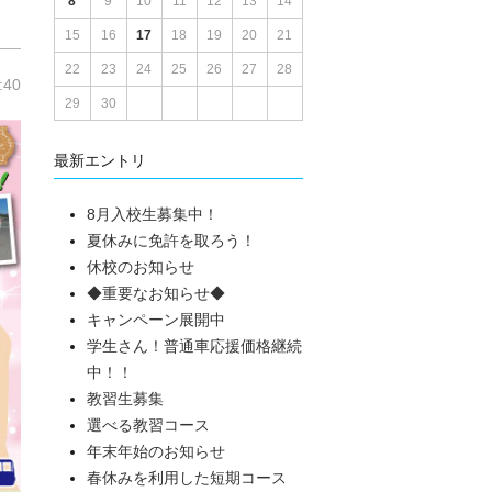
8
9
10
11
12
13
14
15
16
17
18
19
20
21
22
23
24
25
26
27
28
:40
29
30
最新エントリ
8月入校生募集中！
夏休みに免許を取ろう！
休校のお知らせ
◆重要なお知らせ◆
キャンペーン展開中
学生さん！普通車応援価格継続
中！！
教習生募集
選べる教習コース
年末年始のお知らせ
春休みを利用した短期コース