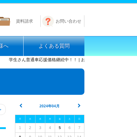
資料請求
お問い合わせ
様へ
よくある質問
学生さん普通車応援価格継続中！！ | お知らせ情報 | 広島県東部・福
2024年04月
>
月
火
水
木
金
土
日
1
2
3
4
5
6
7