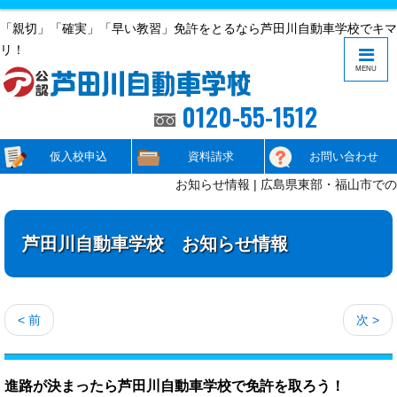
「親切」「確実」「早い教習」免許をとるなら芦田川自動車学校でキマ
リ！
MENU
0120-55-1512
仮入校申込
資料請求
お問い合わせ
お知らせ情報 | 広島県東部・福山市で
芦田川自動車学校 お知らせ情報
< 前
次 >
進路が決まったら芦田川自動車学校で免許を取ろう！