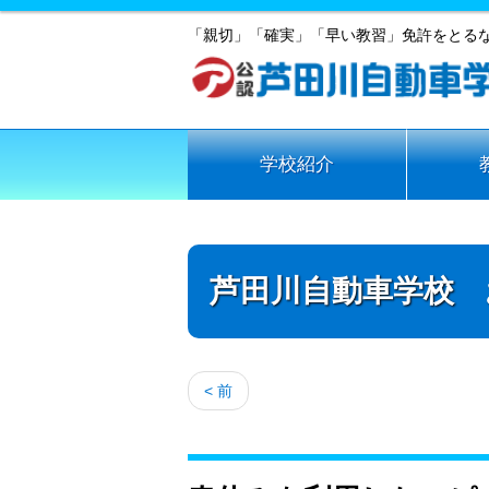
「親切」「確実」「早い教習」免許をとる
学校紹介
芦田川自動車学校 
< 前