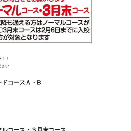
中！！
ださい
ードコースＡ・B
】
マルコース・３月末コース