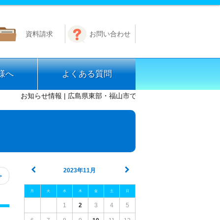
資料請求
お問い合わせ
様へ
よくある質問
お知らせ情報 | 広島県東部・福山市での免許取得なら公認 芦田川
2023年11月
>
月
火
水
木
金
土
日
1
2
3
4
5