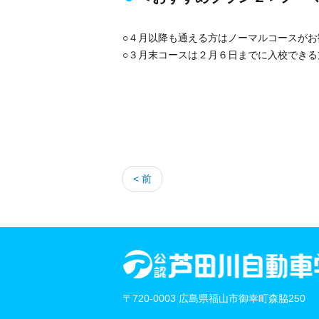
○４月以降も通える方はノーマルコースがお
○３月末コースは２月６日までに入校できる
< 前
〒720-0003 広島県福山市御幸町森脇250